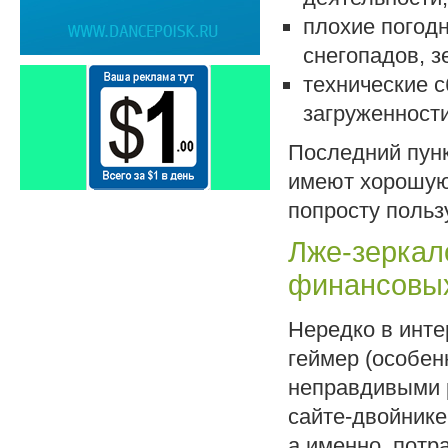
плохие погодн
снегопадов, з
технические 
загруженност
Последний пунк
имеют хорошую
попросту польз
Лже-зеркал
финансовы
Нередко в инте
геймер (особен
неправдивыми 
сайте-двойнике
а именно, пот