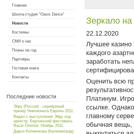
Главная
Школа-студия "Oasis Dance"
Зеркало на
Новости
22.12.2020
Костюмы
СМИ о нас
Лучшее казино 
Планы на год
каждого азартн
Партнёры
заработать неп
Гостевая книга
сертифицирован
Контакты
Оценить всю пр
результативнос
Последние новости
Платинум. Игро
ссылке. Однако
Эбру (Россия) - серебряный
призер Чемпионата Европы 2011.
главному серве
Видео с выступления Эбру под
оркестр. Берлинский фестиваль
обычная вещь,
Bazar Oriental. Ноябрь 2011.
Дарья Копненкова (Калининград).
выкрутиться ад