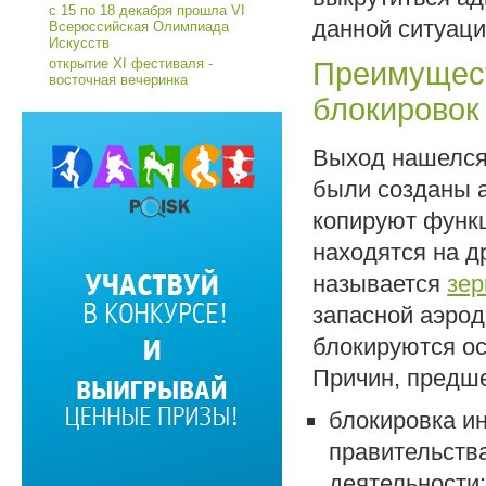
с 15 по 18 декабря прошла VI
данной ситуац
Всероссийская Олимпиада
Искусств
открытие XI фестиваля -
Преимущест
восточная вечеринка
блокировок
Выход нашелся
были созданы 
копируют функц
находятся на д
называется
зер
запасной аэрод
блокируются о
Причин, предш
блокировка и
правительств
деятельности