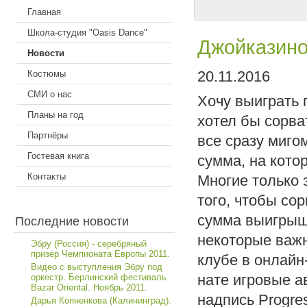
Главная
Школа-студия "Oasis Dance"
Джойказин
Новости
20.11.2016
Костюмы
СМИ о нас
Хочу выиграть 
Планы на год
хотел бы сорва
Партнёры
все сразу миго
Гостевая книга
сумма, на кото
Контакты
Многие только 
того, чтобы со
сумма выигрыша
Последние новости
некоторые важн
Эбру (Россия) - серебряный
призер Чемпионата Европы 2011.
клубе в онлайн
Видео с выступления Эбру под
нате игровые а
оркестр. Берлинский фестиваль
Bazar Oriental. Ноябрь 2011.
надпись Progre
Дарья Копненкова (Калининград).