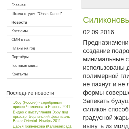
Главная
Школа-студия "Oasis Dance"
Силиконов
Новости
02.09.2016
Костюмы
СМИ о нас
Предназначени
Планы на год
создание подро
Партнёры
минимальные с
Гостевая книга
использованы д
Контакты
полимерной гли
не пахнут и не
формы соверше
Последние новости
Запекать будущ
Эбру (Россия) - серебряный
призер Чемпионата Европы 2011.
силикон способ
Видео с выступления Эбру под
градусной жары
оркестр. Берлинский фестиваль
Bazar Oriental. Ноябрь 2011.
вынуть из молд
Дарья Копненкова (Калининград).