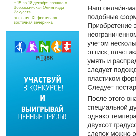
с 15 по 18 декабря прошла VI
Наш онлайн-маг
Всероссийская Олимпиада
Искусств
подобные форм
открытие XI фестиваля -
восточная вечеринка
Приобретение э
неограниченном
учетом несколь
оттиск, пласти
умять и распре
следует подожд
пластиком форм
Следует постар
После этого он
специальной ду
однако темпер
двухсот градус
слепок можно о