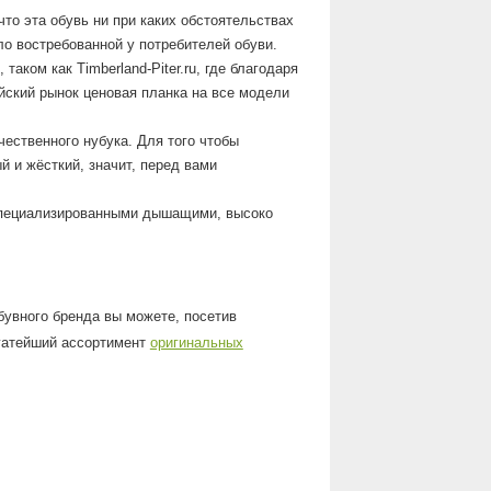
что эта обувь ни при каких обстоятельствах
ло востребованной у потребителей обуви.
аком как Timberland-Piter.ru, где благодаря
ский рынок ценовая планка на все модели
ественного нубука. Для того чтобы
й и жёсткий, значит, перед вами
 специализированными дышащими, высоко
бувного бренда вы можете, посетив
богатейший ассортимент
оригинальных