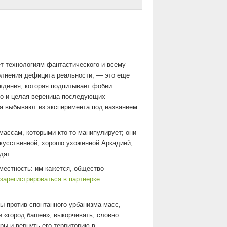
т технологиям фантастического и всему
олнения дефицита реальности, — это еще
ждения, которая подпитывает фобии
го и целая вереница последующих
са выбывают из эксперимента под названием
массам, которыми кто-то манипулирует; они
искусственной, хорошо ухоженной Аркадией;
дят.
естность: им кажется, общество
 зарегистрироваться в партнерке
ы против спонтанного урбанизма масс,
 «город башен», выкорчевать, словно
ры и вернуть его территорию в