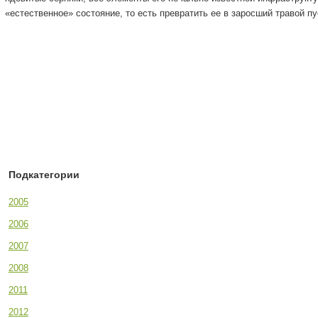
«естественное» состояние, то есть превратить ее в заросший травой пу
Подкатегории
2005
2006
2007
2008
2011
2012